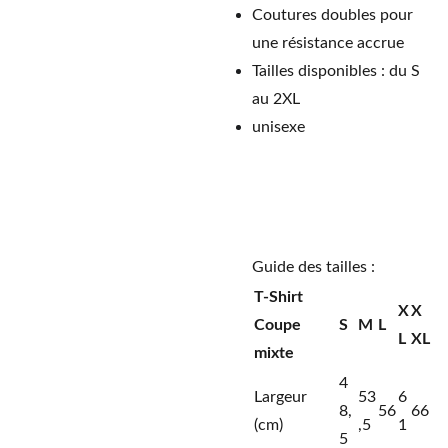
Coutures doubles pour
une résistance accrue
Tailles disponibles : du S
au 2XL
unisexe
Guide des tailles :
T-Shirt
X
X
Coupe
S
M
L
L
XL
mixte
4
Largeur
53
6
8,
56
66
(cm)
,5
1
5