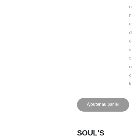
u
r
e
d
e
s
t
o
c
k
Ajouter au panier
SOUL'S