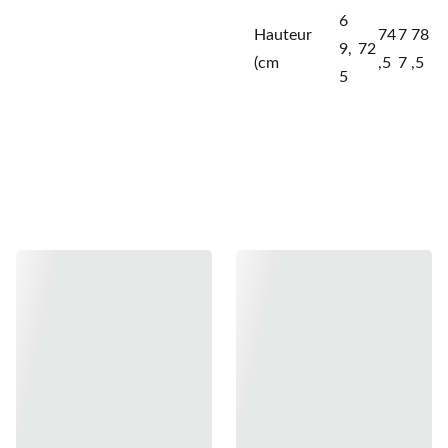
6
Hauteur
74
7
78
9,
72
(cm
,5
7
,5
5