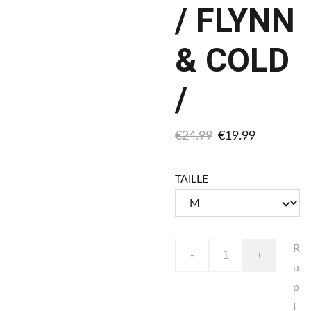
/ FLYNN
& COLD
/
€24.99
€19.99
TAILLE
R
-
+
u
p
t